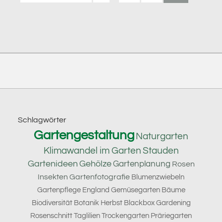
Footer
Schlagwörter
Gartengestaltung
Naturgarten
Klimawandel im Garten
Stauden
Gartenideen
Gehölze
Gartenplanung
Rosen
Insekten
Gartenfotografie
Blumenzwiebeln
Gartenpflege
England
Gemüsegarten
Bäume
Biodiversität
Botanik
Herbst
Blackbox Gardening
Rosenschnitt
Taglilien
Trockengarten
Präriegarten