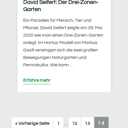
David Seifert: Der Drei-Zonen-
Garten
Ein Paradies für Mensch, Tier und
Pflanze. David Seifert zeigte am 29. Mai
2020 wie man einen Drei-Zonen-Garten
anlegt. Im Hortus-Modell von Markus
Gastl vereinigen sich die zwei großen
Bewegungen Naturgarten und
Permakultur. Wie kann …
Erfahre mehr
Weggelassene
SEITE
14
aufrufen
Seite
Seite
Seite
« Vorherige Seite
1
…
12
13
Zwischenseiten