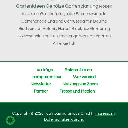
Gartenideen
Gehölze
Gartenplanung
Rosen
Insekten
Gartenfotografie
Blumenzwiebeln
Gartenpflege
England
Gemüsegarten
Bäume
Biodiversität
Botanik
Herbst
Blackbox Gardening
Rosenschnitt
Taglilien
Trockengarten
Präriegarten
Artenvielfalt
Vorträge
Referent:innen
campus on tour
Wer wir sind
Newsletter
Nutzung von Zoom
Partner
Presse und Medien
Copyright © 2026 · campus botanicus GmbH |
Impressum
|
Datenschutzerklärung