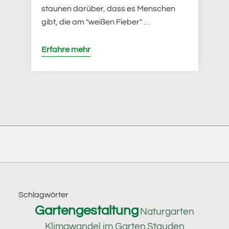
staunen darüber, dass es Menschen
gibt, die am "weißen Fieber" …
Erfahre mehr
Footer
Schlagwörter
Gartengestaltung
Naturgarten
Klimawandel im Garten
Stauden