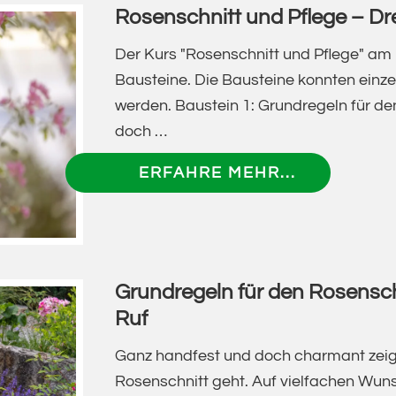
Rosenschnitt und Pflege – Dre
MIT
WERNER
Der Kurs "Rosenschnitt und Pflege" am 1
RUF
Bausteine. Die Bausteine konnten einze
werden. Baustein 1: Grundregeln für d
doch …
ÜBERROSE
ERFAHRE MEHR...
UND
PFLEGE
–
DREITEILI
Grundregeln für den Rosensch
KURS
Ruf
MIT
WERNER
Ganz handfest und doch charmant zeig
RUF
Rosenschnitt geht. Auf vielfachen Wun