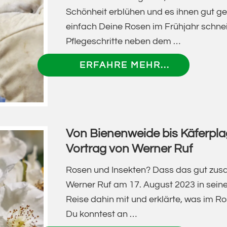
WIE,
Schönheit erblühen und es ihnen gut ge
WAS
einfach Deine Rosen im Frühjahr schnei
UND
Pflegeschritte neben dem …
WELCHE
ÜBERROSE
ERFAHRE MEHR...
WOHIN?
FÜR
VORTRAG
EINSTEIGE
VON
–
WERNER
VORTRAG
RUF
Von Bienenweide bis Käferpla
VON
Vortrag von Werner Ruf
WERNER
RUF
Rosen und Insekten? Dass das gut zus
Werner Ruf am 17. August 2023 in sein
Reise dahin mit und erklärte, was im Ro
Du konntest an …