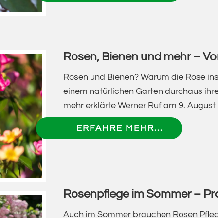
RICHTIG
PFLANZEN
UND
DURCH
Rosen, Bienen und mehr – Vo
DEN
WINTER
Rosen und Bienen? Warum die Rose insek
BRINGEN
einem natürlichen Garten durchaus ihr
–
mehr erklärte Werner Ruf am 9. August 
VORTRAG
ÜBERROSE
ERFAHRE MEHR...
VON
BIENEN
WERNER
UND
RUF
MEHR
–
Rosenpflege im Sommer – Pra
VORTRAG
VON
Auch im Sommer brauchen Rosen Pfleg