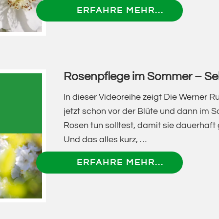
ÜBERVON
ERFAHRE MEHR...
BIENENWE
BIS
KÄFERPLA
ROSEN
Rosenpflege im Sommer – Sel
UND
INSEKTEN
In dieser Videoreihe zeigt Die Werner R
–
jetzt schon vor der Blüte und dann im 
VORTRAG
Rosen tun solltest, damit sie dauerhaf
VON
Und das alles kurz, …
WERNER
ÜBERROSE
ERFAHRE MEHR...
RUF
IM
SOMMER
–
SELBSTLE