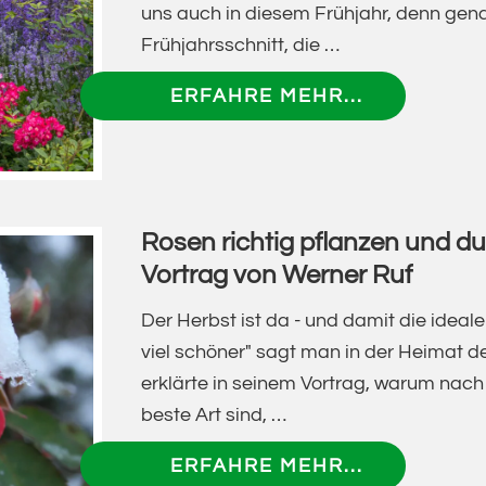
uns auch in diesem Frühjahr, denn genau 
Frühjahrsschnitt, die …
ÜBERGRUN
ERFAHRE MEHR...
FÜR
DEN
ROSENSCH
–
Rosen richtig pflanzen und d
PRAXISKU
Vortrag von Werner Ruf
MIT
WERNER
Der Herbst ist da - und damit die ideale
RUF
viel schöner" sagt man in der Heimat 
erklärte in seinem Vortrag, warum nach
beste Art sind, …
ÜBERROSE
ERFAHRE MEHR...