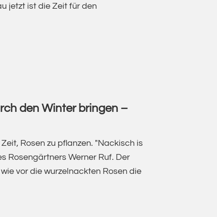
jetzt ist die Zeit für den
DREGELN
NITT
urch den Winter bringen –
RS
 Zeit, Rosen zu pflanzen. "Nackisch is
des Rosengärtners Werner Ruf. Der
 wie vor die wurzelnackten Rosen die
N