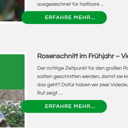
ausgezeichnet für haltbare …
ÜBERFRAU
ERFAHRE MEHR...
HAGEBUTT
GEBORENE
ROSE
-
Rosenschnitt im Frühjahr – V
HERBST(SE
VOM
Der richtige Zeitpunkt für den großen R
NUTZEN
sollten geschnitten werden, damit sie k
UND
das geht? Dafür haben wir zwei Videok
FREUDEN
Ruf zeigt …
DER
ÜBERROSE
ERFAHRE MEHR...
ROSENFRÜ
IM
–
FRÜHJAHR
VORTRAG