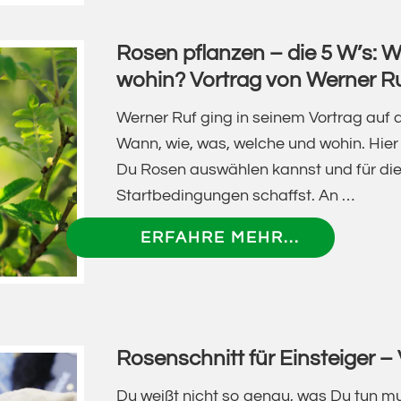
–
VON
VIDEOKUR
WERNER
Rosen pflanzen – die 5 W’s: 
MIT
RUF
wohin? Vortrag von Werner R
WERNER
RUF
Werner Ruf ging in seinem Vortrag auf d
Wann, wie, was, welche und wohin. Hier 
Du Rosen auswählen kannst und für di
Startbedingungen schaffst. An …
ÜBERROSE
ERFAHRE MEHR...
PFLANZEN
–
DIE
5
Rosenschnitt für Einsteiger –
W’S:
WANN,
Du weißt nicht so genau, was Du tun mu