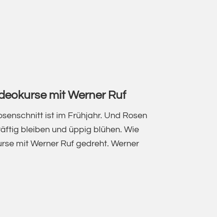
E,
ideokurse mit Werner Ruf
HN)SÜCHTE:
osenschnitt ist im Frühjahr. Und Rosen
räftig bleiben und üppig blühen. Wie
urse mit Werner Ruf gedreht. Werner
NSCHNITT
CHTE