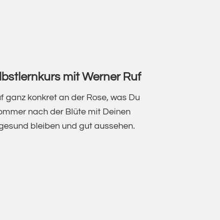
IDE
GE:
bstlernkurs mit Werner Ruf
uf ganz konkret an der Rose, was Du
Sommer nach der Blüte mit Deinen
t gesund bleiben und gut aussehen.
NPFLEGE
RNKURS