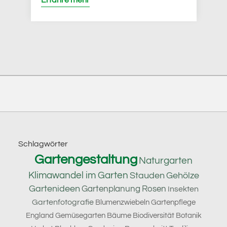
Footer
Schlagwörter
Gartengestaltung
Naturgarten
Klimawandel im Garten
Stauden
Gehölze
Gartenideen
Gartenplanung
Rosen
Insekten
Gartenfotografie
Blumenzwiebeln
Gartenpflege
England
Gemüsegarten
Bäume
Biodiversität
Botanik