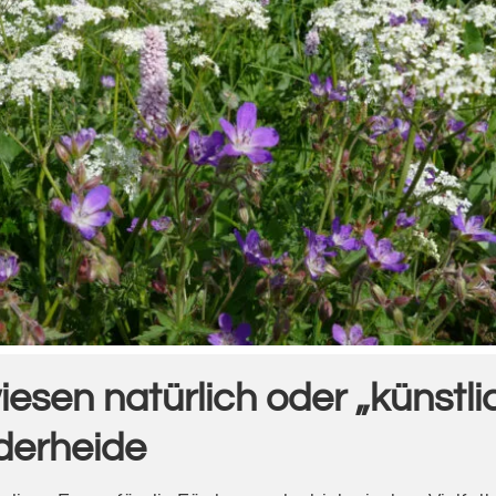
esen natürlich oder „künstli
fderheide