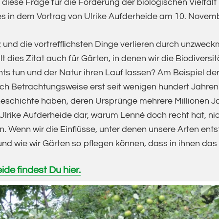
 diese Frage für die Förderung der biologischen Vielfa
es in dem Vortrag von Ulrike Aufderheide am 10. Novem
; und die vortrefflichsten Dinge verlieren durch unzwe
lt dies Zitat auch für Gärten, in denen wir die Biodiversit
nichts tun und der Natur ihren Lauf lassen? Am Beispiel 
ch Betrachtungsweise erst seit wenigen hundert Jahren
eschichte haben, deren Ursprünge mehrere Millionen Jahr
Ulrike Aufderheide dar, warum Lenné doch recht hat, ni
. Wenn wir die Einflüsse, unter denen unsere Arten ents
nd wie wir Gärten so pflegen können, dass in ihnen das
ide findest Du hier.