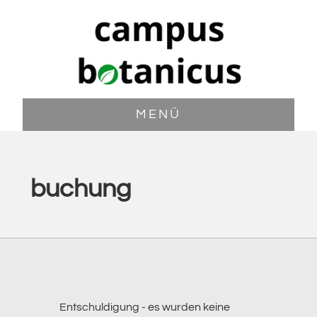
Zum
Zur
Inhalt
Fußzeile
springen
springen
MENÜ
buchung
Entschuldigung - es wurden keine