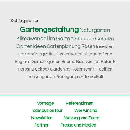
Footer
Schlagwörter
Gartengestaltung
Naturgarten
Klimawandel im Garten
Stauden
Gehölze
Gartenideen
Gartenplanung
Rosen
Insekten
Gartenfotografie
Blumenzwiebeln
Gartenpflege
England
Gemüsegarten
Bäume
Biodiversität
Botanik
Herbst
Blackbox Gardening
Rosenschnitt
Taglilien
Trockengarten
Präriegarten
Artenvielfalt
Vorträge
Referent:innen
campus on tour
Wer wir sind
Newsletter
Nutzung von Zoom
Partner
Presse und Medien