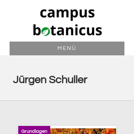
Zum
Zur
Inhalt
Fußzeile
springen
springen
MENÜ
Jürgen Schuller