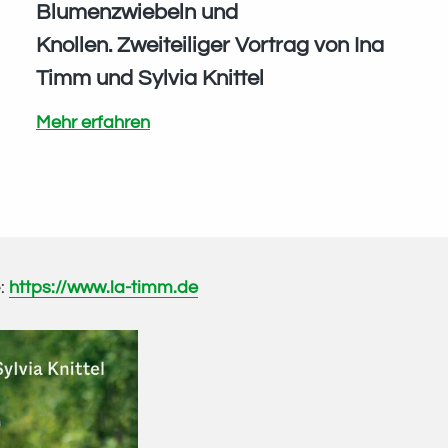
Blumenzwiebeln und
Knollen. Zweiteiliger Vortrag von Ina
Timm und Sylvia Knittel
Gestalten
Mehr erfahren
mit
den
schönsten
Blumenzwiebeln
und
e:
https://www.la-timm.de
Knollen. Zweiteiliger
Vortrag
von
Ina
Timm
und