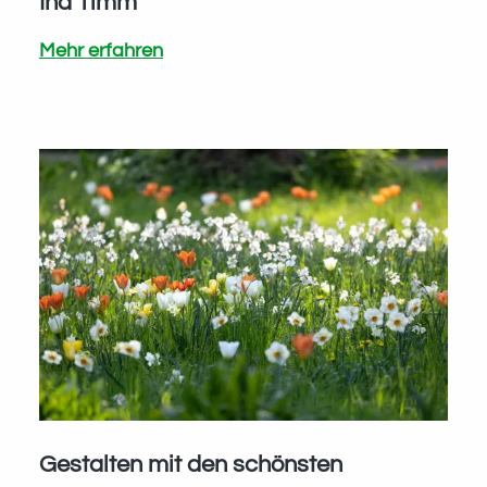
Ina Timm
Gardens4Future
Mehr erfahren
–
Gärten
klimafreundlich
anlegen.
Vortrag
von
Ina
Timm
Gestalten mit den schönsten