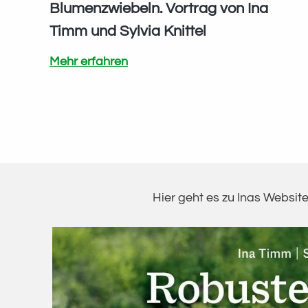
Blumenzwiebeln. Vortrag von Ina
Timm und Sylvia Knittel
Naturnah
Mehr erfahren
gestalten
mit
Blumenzwiebeln. Vortrag
von
Ina
Timm
Hier geht es zu Inas Websit
und
Sylvia
Knittel