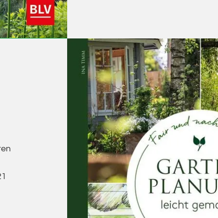
ten
21