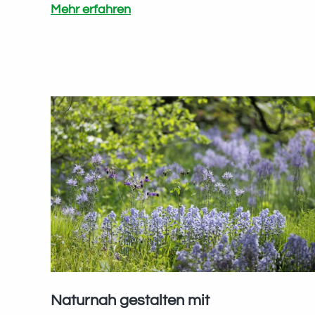
Einen
Mehr erfahren
Garten
entwerfen
–
Vortragsreihe
von
Ina
Timm
Naturnah gestalten mit