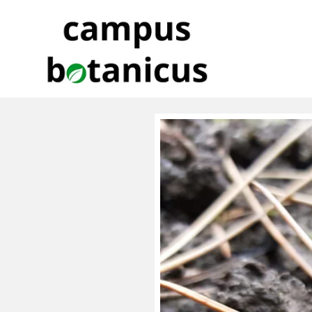
Zur
Zum
Zur
Hauptnavigation
Inhalt
Fußzeile
springen
springen
springen