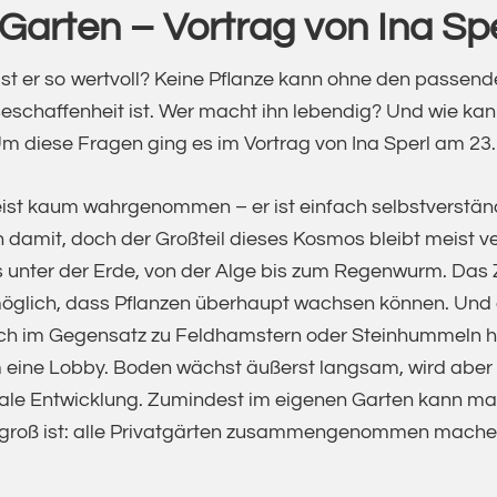
Garten – Vortrag von Ina Spe
st er so wertvoll? Keine Pflanze kann ohne den passend
Beschaffenheit ist. Wer macht ihn lebendig? Und wie k
m diese Fragen ging es im Vortrag von Ina Sperl am 23.
eist kaum wahrgenommen – er ist einfach selbstverständ
ch damit, doch der Großteil dieses Kosmos bleibt meist 
s unter der Erde, von der Alge bis zum Regenwurm. Da
öglich, dass Pflanzen überhaupt wachsen können. Und
och im Gegensatz zu Feldhamstern oder Steinhummeln 
ine Lobby. Boden wächst äußerst langsam, wird aber ra
atale Entwicklung. Zumindest im eigenen Garten kann m
 groß ist: alle Privatgärten zusammengenommen mache