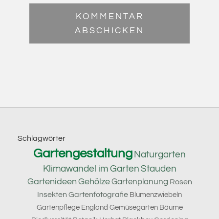
Footer
Schlagwörter
Gartengestaltung
Naturgarten
Klimawandel im Garten
Stauden
Gartenideen
Gehölze
Gartenplanung
Rosen
Insekten
Gartenfotografie
Blumenzwiebeln
Gartenpflege
England
Gemüsegarten
Bäume