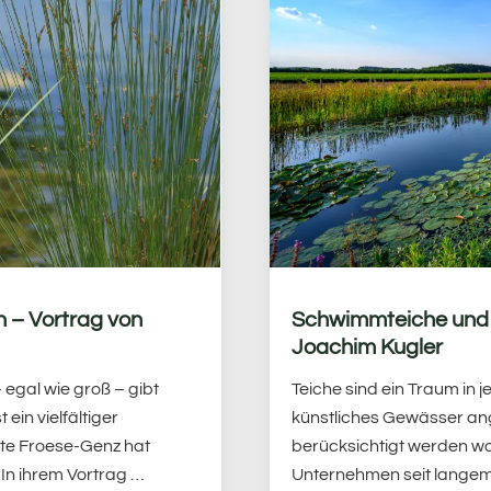
n – Vortrag von
Schwimmteiche und 
Joachim Kugler
 egal wie groß – gibt
Teiche sind ein Traum in 
ein vielfältiger
künstliches Gewässer ange
ate Froese-Genz hat
berücksichtigt werden wo
In ihrem Vortrag …
Unternehmen seit lange