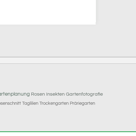
rtenplanung
Rosen
Insekten
Gartenfotografie
senschnitt
Taglilien
Trockengarten
Präriegarten