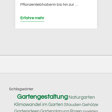
Pflanzenliebhaberin bis hin zur …
Erfahre mehr
Footer
Schlagwörter
Gartengestaltung
Naturgarten
Klimawandel im Garten
Stauden
Gehölze
Gartenideen
Gartenplanung
Rosen
Insekten