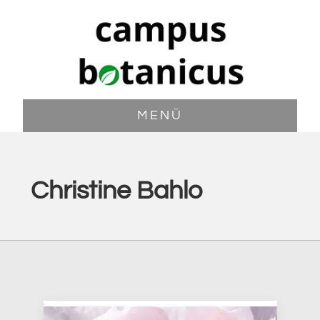
Zum
Zur
Inhalt
Fußzeile
springen
springen
MENÜ
Christine Bahlo