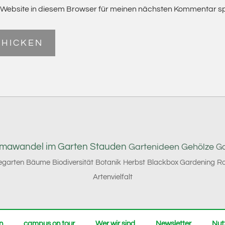
Website in diesem Browser für meinen nächsten Kommentar sp
imawandel im Garten
Stauden
Gartenideen
Gehölze
Ga
garten
Bäume
Biodiversität
Botanik
Herbst
Blackbox Gardening
Ro
Artenvielfalt
n
campus on tour
Wer wir sind
Newsletter
Nut