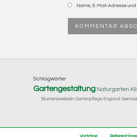
Name, E-Mail-Adresse und 
Footer
Schlagwörter
Gartengestaltung
Naturgarten
Kl
Blumenzwiebeln
Gartenpflege
England
Gemüse
Vorträge
Referent:inne