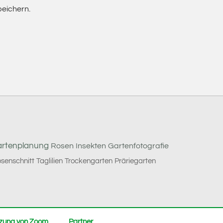
eichern.
rtenplanung
Rosen
Insekten
Gartenfotografie
senschnitt
Taglilien
Trockengarten
Präriegarten
zung von Zoom
Partner