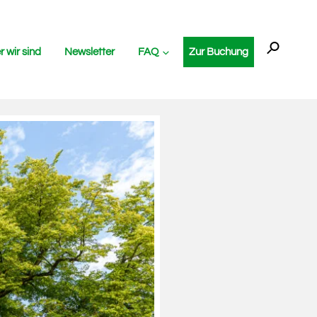
Sear
for:
 wir sind
Newsletter
FAQ
Zur Buchung
SEARC