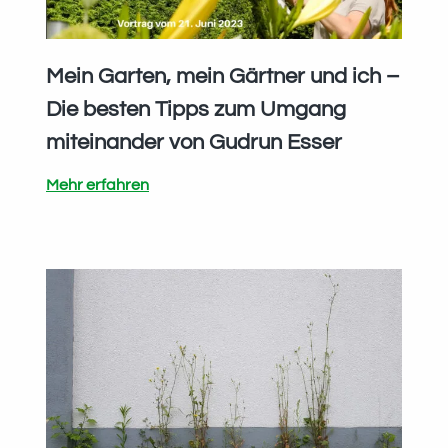
Mein Garten, mein Gärtner und ich –
Die besten Tipps zum Umgang
miteinander von Gudrun Esser
Mein
Mehr erfahren
Garten,
mein
Gärtner
und
ich
–
Die
besten
Tipps
zum