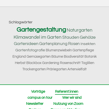
Footer
Schlagwörter
Gartengestaltung
Naturgarten
Klimawandel im Garten
Stauden
Gehölze
Gartenideen
Gartenplanung
Rosen
Insekten
Gartenfotografie
Blumenzwiebeln
Gartenpflege
England
Gemüsegarten
Bäume
Biodiversität
Botanik
Herbst
Blackbox Gardening
Rosenschnitt
Taglilien
Trockengarten
Präriegarten
Artenvielfalt
Vorträge
Referent:innen
campus on tour
Wer wir sind
Newsletter
Nutzung von Zoom