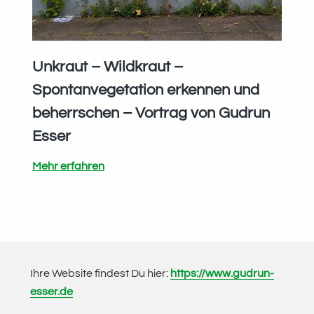
Umgang
miteinander
von
Unkraut – Wildkraut –
Gudrun
Spontanvegetation erkennen und
Esser
beherrschen – Vortrag von Gudrun
Esser
Unkraut
Mehr erfahren
–
Wildkraut
–
Spontanvegetation
erkennen
Ihre Website findest Du hier:
https://www.gudrun-
und
esser.de
beherrschen
–