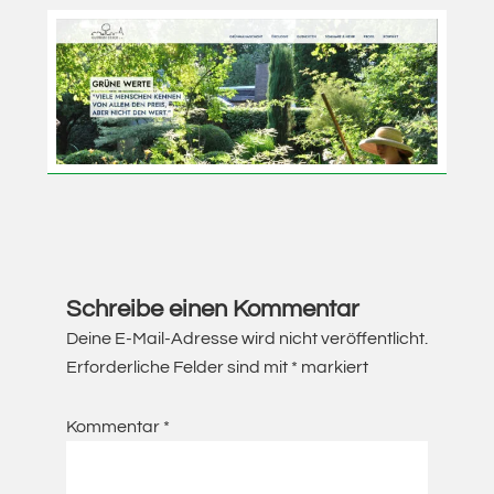
Vortrag
von
Gudrun
Esser
Leser-
Interaktionen
Schreibe einen Kommentar
Deine E-Mail-Adresse wird nicht veröffentlicht.
Erforderliche Felder sind mit
*
markiert
Kommentar
*