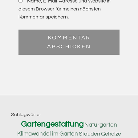
Name, E-Mail-Adresse und Website in
diesem Browser für meinen nächsten
Kommentar speichern.
Footer
Schlagwörter
Gartengestaltung
Naturgarten
Klimawandel im Garten
Stauden
Gehölze