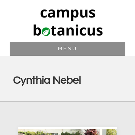
Zum
Zur
Inhalt
Fußzeile
springen
springen
MENÜ
Cynthia Nebel