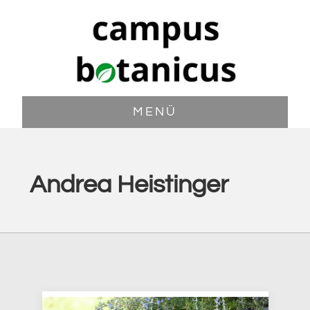
Zum
Zur
Inhalt
Fußzeile
springen
springen
MENÜ
Andrea Heistinger