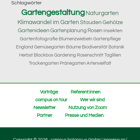
Footer
Schlagwörter
Gartengestaltung
Naturgarten
Klimawandel im Garten
Stauden
Gehölze
Gartenideen
Gartenplanung
Rosen
Insekten
Gartenfotografie
Blumenzwiebeln
Gartenpflege
England
Gemüsegarten
Bäume
Biodiversität
Botanik
Herbst
Blackbox Gardening
Rosenschnitt
Taglilien
Trockengarten
Präriegarten
Artenvielfalt
Vorträge
Referent:innen
campus on tour
Wer wir sind
Newsletter
Nutzung von Zoom
Partner
Presse und Medien
Copyright © 2026 · campus botanicus GmbH |
Impressum
|