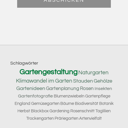
Footer
Schlagwörter
Gartengestaltung
Naturgarten
Klimawandel im Garten
Stauden
Gehölze
Gartenideen
Gartenplanung
Rosen
Insekten
Gartenfotografie
Blumenzwiebeln
Gartenpflege
England
Gemüsegarten
Bäume
Biodiversität
Botanik
Herbst
Blackbox Gardening
Rosenschnitt
Taglilien
Trockengarten
Präriegarten
Artenvielfalt