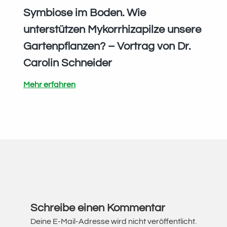
Symbiose im Boden. Wie
unterstützen Mykorrhizapilze unsere
Gartenpflanzen? – Vortrag von Dr.
Carolin Schneider
Symbiose
Mehr erfahren
im
Boden.
Wie
unterstützen
Mykorrhizapilze
unsere
Leser-
Gartenpflanzen?
–
Interaktionen
Vortrag
Schreibe einen Kommentar
von
Deine E-Mail-Adresse wird nicht veröffentlicht.