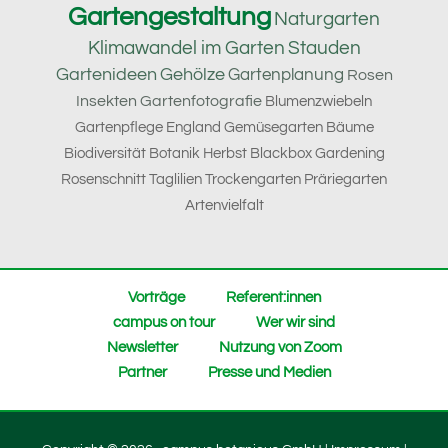
Gartengestaltung
Naturgarten
Klimawandel im Garten
Stauden
Gartenideen
Gehölze
Gartenplanung
Rosen
Insekten
Gartenfotografie
Blumenzwiebeln
Gartenpflege
England
Gemüsegarten
Bäume
Biodiversität
Botanik
Herbst
Blackbox Gardening
Rosenschnitt
Taglilien
Trockengarten
Präriegarten
Artenvielfalt
Vorträge
Referent:innen
campus on tour
Wer wir sind
Newsletter
Nutzung von Zoom
Partner
Presse und Medien