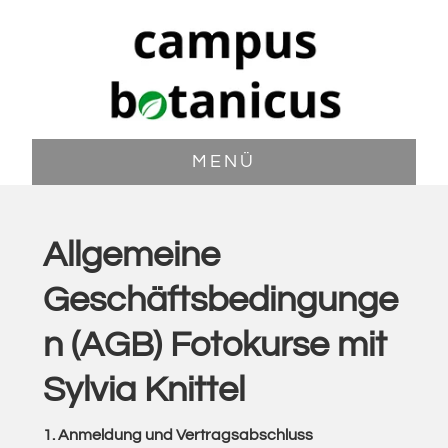
Zum
Zur
Inhalt
Fußzeile
springen
springen
MENÜ
Allgemeine
Geschäftsbedingunge
n (AGB) Fotokurse mit
Sylvia Knittel
1. Anmeldung und Vertragsabschluss