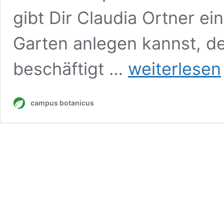
gibt Dir Claudia Ortner ei
Garten anlegen kannst, de
„Gutes
beschäftigt …
weiterlesen
und
Gesundes
aus
campus botanicus
dem
Garten“
–
Der
Selbstversorgergarten:
Kurs
mit
Claudia
Ortner